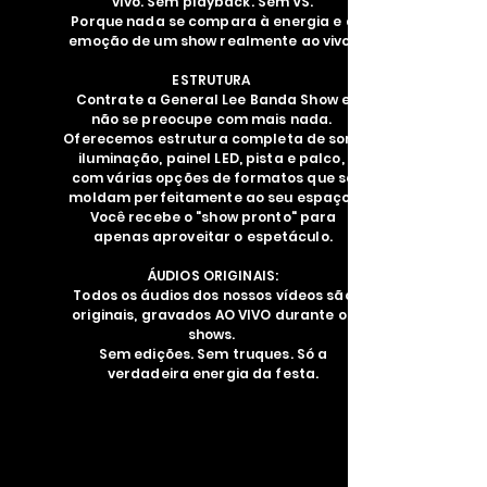
vivo. Sem playback. Sem VS.
Porque nada se compara à energia e à
emoção de um show realmente ao vivo.
ESTRUTURA
Contrate a General Lee Banda Show e
não se preocupe com mais nada.
Oferecemos estrutura completa de som,
iluminação, painel LED, pista e palco,
com várias opções de formatos que se
moldam perfeitamente ao seu espaço.
Você recebe o "show pronto" para
apenas aproveitar o espetáculo.
ÁUDIOS ORIGINAIS:
Todos os áudios dos nossos vídeos são
originais, gravados AO VIVO durante os
shows.
Sem edições. Sem truques. Só a
verdadeira energia da festa.