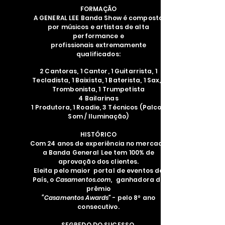
FORMAÇÃO
A GENERAL LEE Banda Show é composta
por músicos e artistas de alta
performance e
profissionais
extremamente
qualificados:
2 Cantoras, 1 Cantor, 1 Guitarrista, 1
Tecladista, 1 Baixista, 1 Baterista, 1 Sax, 1
Trombonista, 1 Trumpetista
4 Bailarinas
1 Produtora, 1 Roadie, 3 Técnicos (Palco /
Som / Iluminação)
HISTÓRICO
Com 24 anos de experiência no mercado
a Banda General Lee tem 100% de
aprovação dos clientes.
Eleita pelo maior portal de eventos do
País, o
Casamentos.com,
ganhadora do
prêmio
“Casamentos Awards”
- pelo 8º ano
consecutivo.
SEGREDO DO SUCESSO