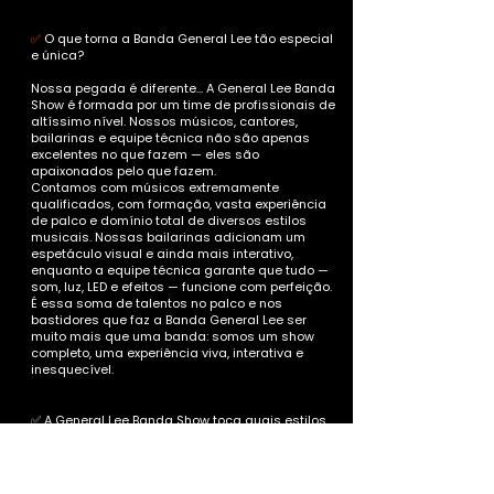
✅
O que torna a Banda General Lee tão especial
e única?
Nossa pegada é diferente... A General Lee Banda
Show é formada por um time de profissionais de
altíssimo nível. Nossos músicos, cantores,
bailarinas e equipe técnica não são apenas
excelentes no que fazem — eles são
apaixonados pelo que fazem.
Contamos com músicos extremamente
qualificados, com formação, vasta experiência
de palco e domínio total de diversos estilos
musicais.
Nossas bailarinas adicionam um
espetáculo visual e ainda mais interativo,
enquanto a equipe técnica garante que tudo —
som, luz, LED e efeitos — funcione com perfeição.
É essa soma de talentos no palco e nos
bastidores que faz a Banda General Lee ser
muito mais que uma banda: somos um show
completo, uma experiência viva, interativa e
inesquecível.
✅ A General Lee Banda Show toca quais estilos
musicais?
Nosso repertório é extremamente versátil.
Tocamos de tudo: pop, rock, axé, sertanejo,