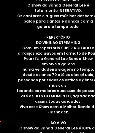
O show da Banda General Lee é
totalmente INTERATIVO.
Os cantores e alguns músicos descem do
palco para cantar e dançar com a
galera o tempo todo.
REPERTÓRIO
DO VINIL AO STREAMING
Com um repertório SUPER AGITADO e
arranjos exclusivos em formato de Pout-
Pourri’s, a General Lee Banda Show
envolve a galera
numa verdadeira viagem no tempo,
desde os anos 70 até os dias atuais,
passando por todos os estilos e gêneros
musicais,
tocando os maiores sucessos do passado
até os HITS DO MOMENTO, agradando
assim, todas as idades.
Viva esse Show com a Melhor Banda de
Flashback.
AO VIVO
O show da Banda General Lee é 100% ao